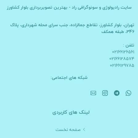
سایت
رادیولوژی و سونوگرافی راد - بهترین تصویربرداری بلوار کشاورز
تهران، بلوار کشاورز، تقاطع جمالزاده، جنب سرای محله شهرداری، پلاک
346، طبقه همکف
تلفن :
02166126561
02166128574
02166129785
شبکه های اجتماعی:
لینک های کاربردی
صفحه نخست