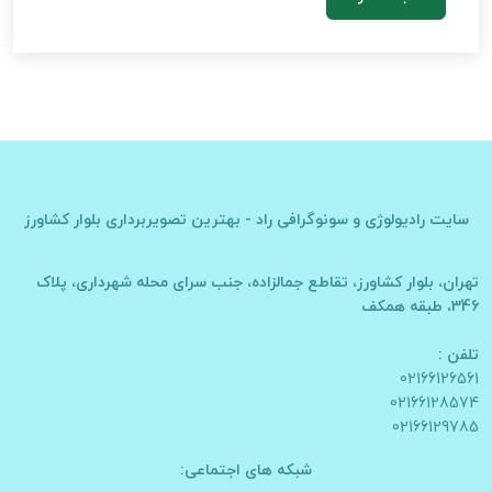
سایت
رادیولوژی و سونوگرافی راد - بهترین تصویربرداری بلوار کشاورز
تهران، بلوار کشاورز، تقاطع جمالزاده، جنب سرای محله شهرداری، پلاک
346، طبقه همکف
تلفن :
02166126561
02166128574
02166129785
شبکه های اجتماعی: