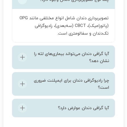
تصویربرداری دندان شامل انواع مختلفی مانند OPG
(پانورامیک)، CBCT (سه‌بعدی)، رادیوگرافی
تک‌دندان و سفالومتری است.
آیا گرافی دندان می‌تواند بیماری‌های لثه را
نشان دهد؟
در مواردی که استخوان‌های اطراف دندان تحت
چرا رادیوگرافی دندان برای ایمپلنت ضروری
تأثیر بیماری قرار گرفته‌اند، بله.
است؟
برای بررسی تراکم استخوان و برنامه‌ریزی دقیق
آیا گرافی دندان عوارض دارد؟
محل کاشت ایمپلنت از این شیوه استفاده
می‌شود.
با دستگاه‌های دیجیتال مدرن، خطرات ناشی از