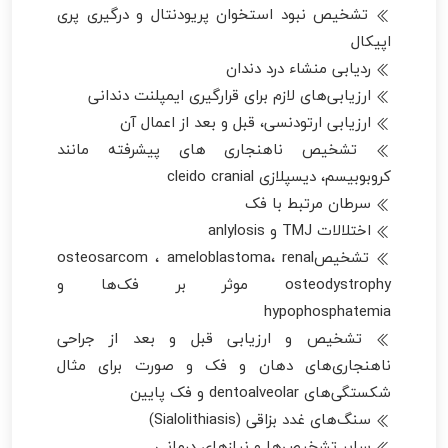
تشخیص نبود استخوان پریودنتال و درگیری پری
اپیکال
ردیابی منشاء درد دندان
ارزیابی‌های لازم برای قرارگیری ایمپلنت دندانی
ارزیابی ارتودنسی، قبل و بعد از اعمال آن
تشخیص ناهنجاری های پیشرفته مانند
کروبوبیسم، دیسپلازی cleido cranial
سرطان مرتبط با فک
اختلالات TMJ و anlylosis
تشخیصosteosarcom ، ameloblastoma، renal
osteodystrophy موثر بر فک‌ها و
hypophosphatemia
تشخیص و ارزیابی قبل و بعد از جراحی
ناهنجاری‌های دهان و فک و صورت برای مثال
شکستگی‌های dentoalveolar و فک پایین
سنگ‌های غدد بزاقی (Sialolithiasis)
سایر تشخیص‌ها و نیازهای درمانی