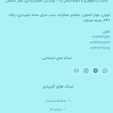
سایت
رادیولوژی و سونوگرافی راد - بهترین تصویربرداری بلوار کشاورز
تهران، بلوار کشاورز، تقاطع جمالزاده، جنب سرای محله شهرداری، پلاک
346، طبقه همکف
تلفن :
02166126561
02166128574
02166129785
شبکه های اجتماعی:
لینک های کاربردی
صفحه نخست
درباره ما