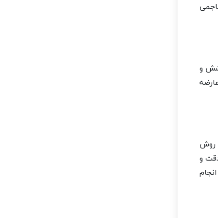
اجمی
کشش و
ارضه
 روش
دقت و
نجام