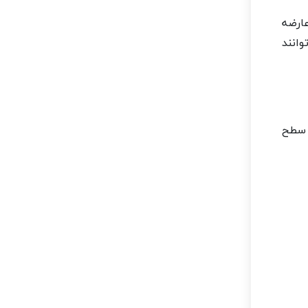
 شدت این عارضه
وانند
 سطح