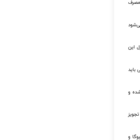
 مصرف
ی‌شود
ست کنترل این
 باید
ده و
تجویز
وگا و