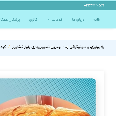
02166126561
خانه
درباره ما
خدمات
گالری
پزشکان همکار
رادیولوژی و سونوگرافی راد - بهترین تصویربرداری بلوار کشاورز
کبد 