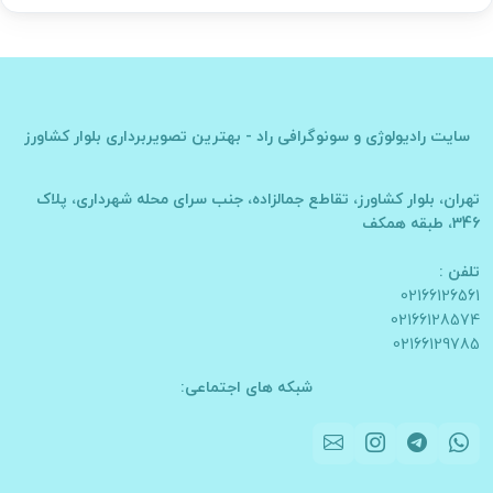
سایت
رادیولوژی و سونوگرافی راد - بهترین تصویربرداری بلوار کشاورز
تهران، بلوار کشاورز، تقاطع جمالزاده، جنب سرای محله شهرداری، پلاک
346، طبقه همکف
تلفن :
02166126561
02166128574
02166129785
شبکه های اجتماعی: