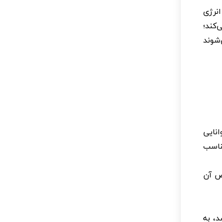
نرژی
کند؛
‌شوند
انایی
ناسب
ص آن
، به