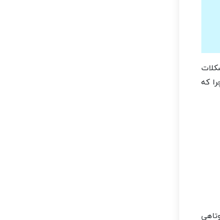
شکلات
را که
وتاهی