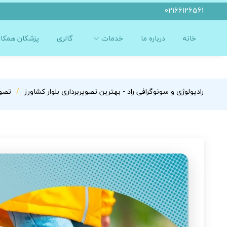
02166126561
خانه
درباره ما
خدمات
گالری
پزشکان همکار
رادیولوژی و سونوگرافی راد - بهترین تصویربرداری بلوار کشاورز
تصوی