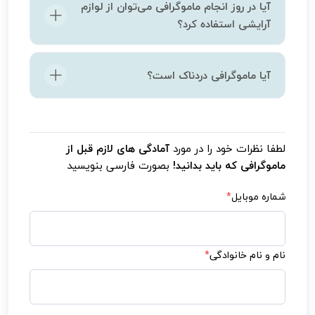
آیا در روز انجام ماموگرافی می‌توان از لوازم
آرایشی استفاده کرد؟
خیر، بهتر است از دئودورانت، عطر یا کرم‌های
آیا ماموگرافی دردناک است؟
مرطوب‌کننده در ناحیه زیر بغل و پستان استفاده
نکنید چون ممکن است تصاویر را مختل کند.
ممکن است فشار جزئی حس کنید، اما این درد
معمولاً کوتاه‌مدت است و شدت آن بستگی به
لطفا نظرات خود را در مورد
آمادگی های لازم قبل از
حساسیت فرد دارد.
ماموگرافی که باید بدانید!
بصورت فارسی بنویسید
شماره موبایل
*
نام و نام خانوادگی
*