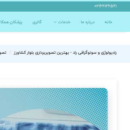
02166126561
خانه
درباره ما
خدمات
گالری
پزشکان همکار
رادیولوژی و سونوگرافی راد - بهترین تصویربرداری بلوار کشاورز
تصوی