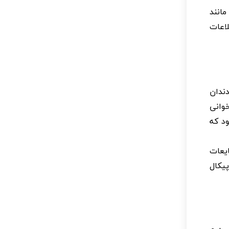
مانند
لاعات
دندان
وانی
ود که
یعات
یکال