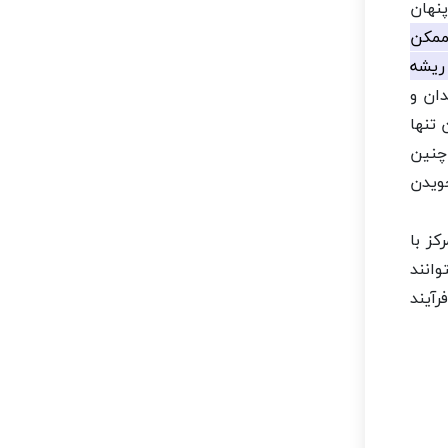
نهان
 ممکن
ریشه
ان و
 تنها
چنین
جویدن
کز با
وانند
آیند