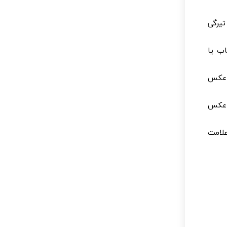
تیرگی
اب یا
ر عکس
 عکس
علامت