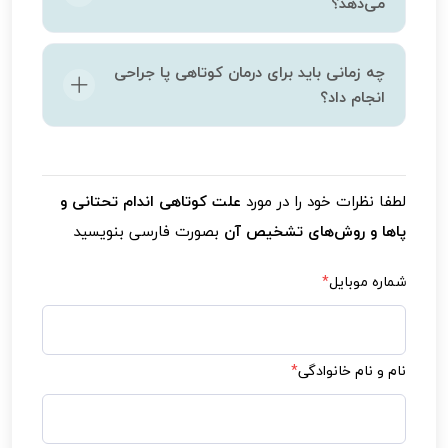
می‌دهد؟
خیر، کوتاهی پاها می‌تواند هم در کودکان و هم در
چه زمانی باید برای درمان کوتاهی پا جراحی
بزرگسالان به دلایل مادرزادی یا اکتسابی ایجاد
انجام داد؟
شود.
در مواردی که اختلاف طول پا بیشتر از ۲ سانتی‌متر
باشد یا درد شدید و مشکلات حرکتی ایجاد کند،
لطفا نظرات خود را در مورد
علت کوتاهی اندام تحتانی و
جراحی مانند بلند کردن استخوان ممکن است نیاز
پاها و روش‌های تشخیص آن
بصورت فارسی بنویسید
باشد.
شماره موبایل
*
نام و نام خانوادگی
*