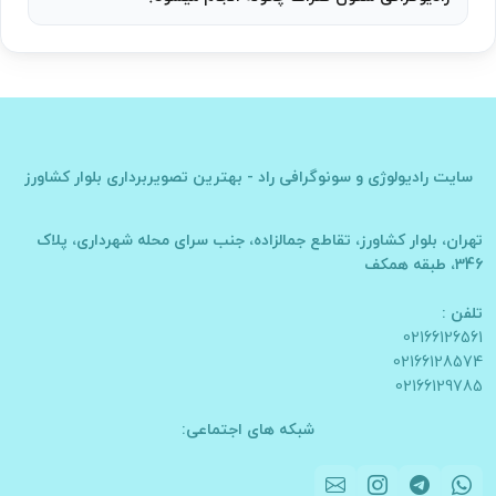
سایت
رادیولوژی و سونوگرافی راد - بهترین تصویربرداری بلوار کشاورز
تهران، بلوار کشاورز، تقاطع جمالزاده، جنب سرای محله شهرداری، پلاک
346، طبقه همکف
تلفن :
02166126561
02166128574
02166129785
شبکه های اجتماعی: