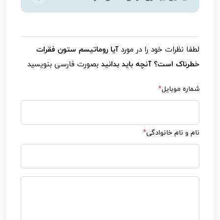
است با دیسک کمر یا آرتروز اشتباه گرفته شود.
تفاوت اصلی، درد التهابی و خشکی صبحگاهی در
خیر، درمان قطعی وجود ندارد، اما با دارو،
روماتیسم است.
فیزیوتراپی و پیگیری منظم می‌توان بیماری را کنترل
لطفا نظرات خود را در مورد
آیا روماتیسم ستون فقرات
و عوارض آن را به حداقل رساند.
خطرناک است؟ آنچه باید بدانید
بصورت فارسی بنویسید
شماره موبایل
*
نام و نام خانوادگی
*