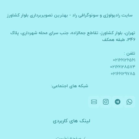
سایت
رادیولوژی و سونوگرافی راد - بهترین تصویربرداری بلوار کشاورز
تهران، بلوار کشاورز، تقاطع جمالزاده، جنب سرای محله شهرداری، پلاک
346، طبقه همکف
تلفن :
02166126561
02166128574
02166129785
شبکه های اجتماعی:
لینک های کاربردی
صفحه نخست