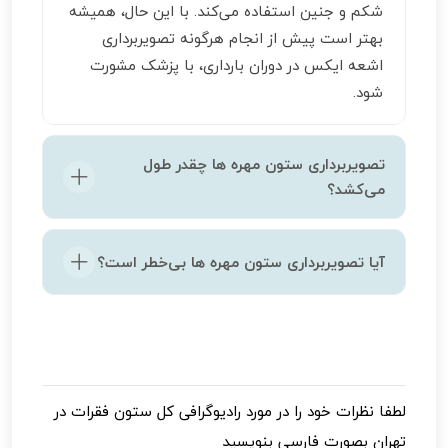
شکم و جنین استفاده می‌کند. با این حال، همیشه
بهتر است پیش از انجام هرگونه تصویربرداری
اشعه ایکس در دوران بارداری، با پزشک مشورت
شود.
تصویربرداری ستون مهره ها چقدر طول
می‌کشد؟
مدت زمان رادیوگرافی ستون مهره ها معمولاً کمتر
آیا تصویربرداری ستون مهره ها بی‌خطر است؟
از 30 دقیقه است. تصویربرداری در چند دقیقه
انجام می‌شود، اما ممکن است مدت زمانی برای
تصویربرداری ستون فقرات کاملاً ایمن است. میزان
آماده‌سازی و بررسی‌های اولیه صرف شود.
اشعه ایکس استفاده شده در این روش بسیار کم
است و برای بزرگسالان بی‌خطر می‌باشد. البته، در
موارد خاص مانند بارداری، باید احتیاط‌های بیشتری
لطفا نظرات خود را در مورد
رادیوگرافی کل ستون فقرات در
رعایت شود.
تهران
بصورت فارسی بنویسید