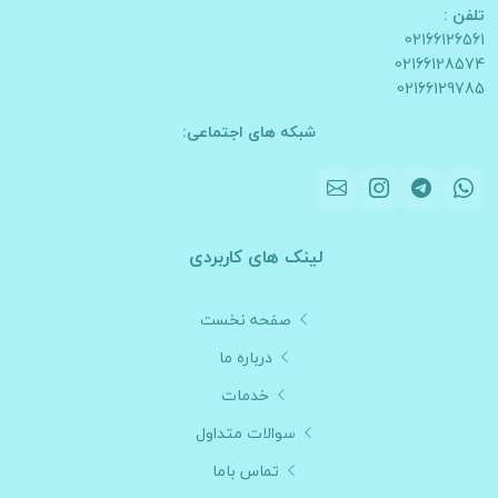
تلفن :
02166126561
02166128574
02166129785
شبکه های اجتماعی:
لینک های کاربردی
صفحه نخست
درباره ما
خدمات
سوالات متداول
تماس باما