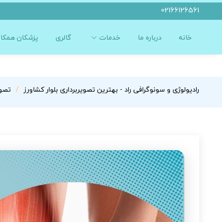
02166126561
خانه
درباره ما
خدمات
گالری
پزشکان همکار
رادیولوژی و سونوگرافی راد - بهترین تصویربرداری بلوار کشاورز
تصوی