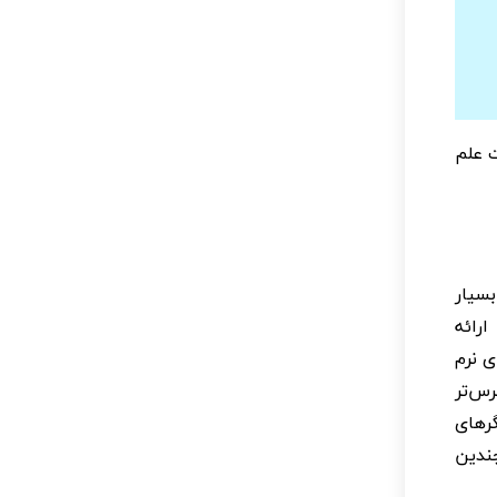
ت علم
بسیار
و CT اسکن است که با ارائه
ی نرم
رس‌تر
رهای
ندین