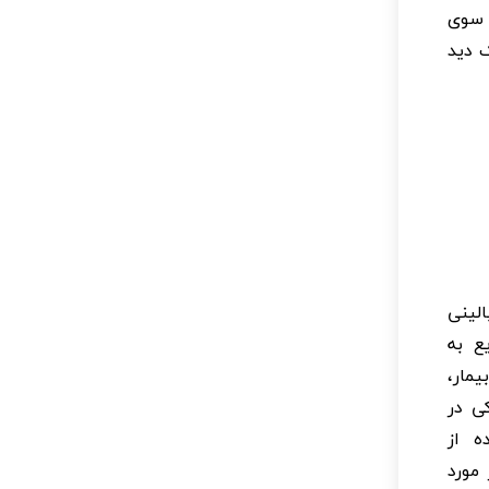
 سوی
ک دید
الینی
ع به
مار،
کی در
ه از
 مورد