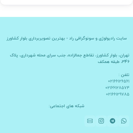
سایت
رادیولوژی و سونوگرافی راد - بهترین تصویربرداری بلوار کشاورز
تهران، بلوار کشاورز، تقاطع جمالزاده، جنب سرای محله شهرداری، پلاک
346، طبقه همکف
تلفن :
02166126561
02166128574
02166129785
شبکه های اجتماعی: