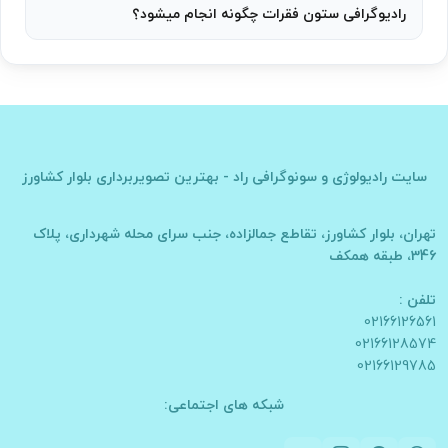
رادیوگرافی ستون فقرات چگونه انجام میشود؟
سایت
رادیولوژی و سونوگرافی راد - بهترین تصویربرداری بلوار کشاورز
تهران، بلوار کشاورز، تقاطع جمالزاده، جنب سرای محله شهرداری، پلاک
346، طبقه همکف
تلفن :
02166126561
02166128574
02166129785
شبکه های اجتماعی: