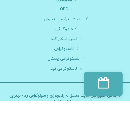
OPG
سنجش تراکم استخوان
ماموگرافی
فیبرو اسکن کبد
الاستوگرافی
الاستوگرافی پستان
الاستوگرافی کبد
© تمامی حقوق این سایت متعلق به
رادیولوژی و سونوگرافی راد - بهترین
تصویربرداری بلوار کشاورز
می باشد
طراحی و توسعه :
گروه نرم افزار پزشکی آی نو