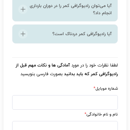
آیا می‌توان رادیوگرافی کمر را در دوران بارداری
انجام داد؟
رادیوگرافی در دوران بارداری توصیه نمی‌شود مگر در
آیا رادیوگرافی کمر دردناک است؟
شرایط اضطراری که نیاز به تصویربرداری فوری باشد.
در این صورت، باید از تکنیک‌های حفاظتی استفاده
خیر، رادیوگرافی کمر هیچ‌گونه درد یا ناراحتی ندارد.
شود. اگر باردار هستید، حتماً به تکنسین اطلاع
این فرآیند تنها چند دقیقه طول می‌کشد و شامل
دهید.
لطفا نظرات خود را در مورد
آمادگی ها و نکات مهم قبل از
گرفتن تصویر از نواحی مختلف کمر است. برخی
رادیوگرافی کمر که باید بدانید
بصورت فارسی بنویسید
بیماران ممکن است برای مدت کوتاهی در حالت
خاصی قرار بگیرند، اما این هیچ‌گونه دردی ایجاد
شماره موبایل
*
نمی‌کند.
نام و نام خانوادگی
*