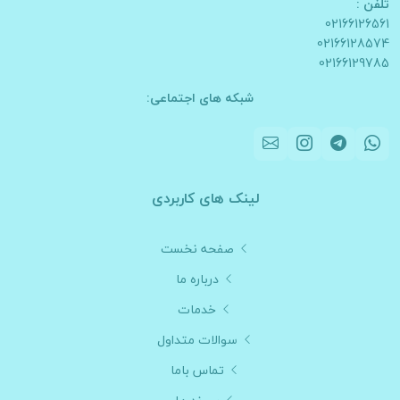
تلفن :
02166126561
02166128574
02166129785
شبکه های اجتماعی:
لینک های کاربردی
صفحه نخست
درباره ما
خدمات
سوالات متداول
تماس باما