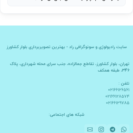
سایت
رادیولوژی و سونوگرافی راد - بهترین تصویربرداری بلوار کشاورز
تهران، بلوار کشاورز، تقاطع جمالزاده، جنب سرای محله شهرداری، پلاک
346، طبقه همکف
تلفن :
02166126561
02166128574
02166129785
شبکه های اجتماعی: