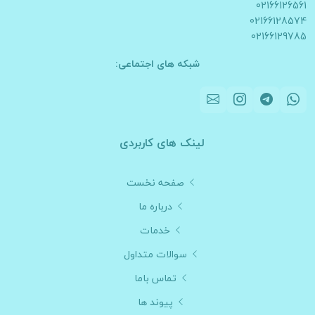
02166126561
02166128574
02166129785
شبکه های اجتماعی:
لینک های کاربردی
صفحه نخست
درباره ما
خدمات
سوالات متداول
تماس باما
پیوند ها